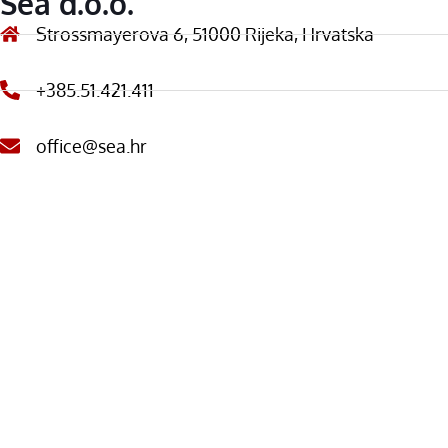
Sea d.o.o.
Strossmayerova 6, 51000 Rijeka, Hrvatska
+385.51.421.411
office@sea.hr