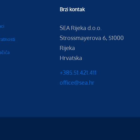
Brzi kontak
aci
SEA Rijeka d.o.o.
Strossmayerova 6, 51000
vatnosti
Rijeka
ačića
Hrvatska
+385.51.421.411
office@sea.hr