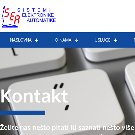
NASLOVNA
O NAMA
USLUGE
Kontakt
Želite nas nešto pitati ili saznati nešto vi